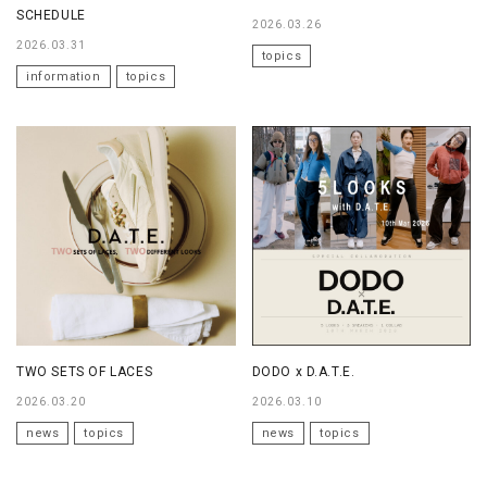
SCHEDULE
2026.03.26
2026.03.31
topics
information
topics
TWO SETS OF LACES
DODO x D.A.T.E.
2026.03.20
2026.03.10
news
topics
news
topics