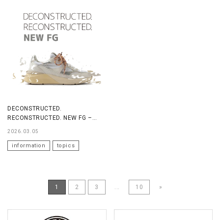
DECONSTRUCTED.
RECONSTRUCTED. NEW FG –
FG20
2026.03.05
information
topics
1
2
3
...
10
»