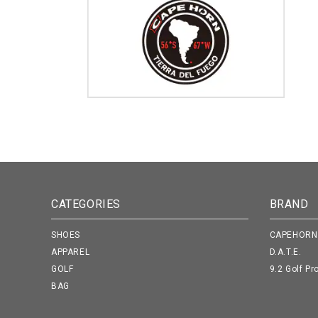
CATEGORIES
BRAND
SHOES
CAPEHORN
APPAREL
D.A.T.E.
GOLF
9.2 Golf Pr
BAG