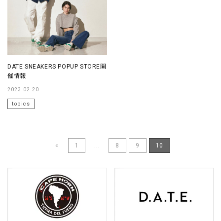
DATE SNEAKERS POPUP STORE開
催情報
2023.02.20
topics
«
1
...
8
9
10