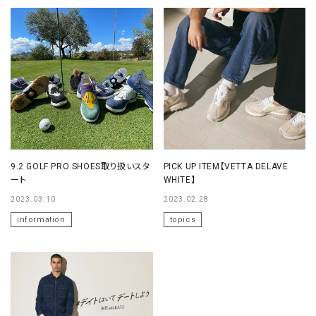
9.2 GOLF PRO SHOES取り扱いスタ
PICK UP ITEM【VETTA DELAVE
ート
WHITE】
2023.03.10
2023.02.28
information
topics